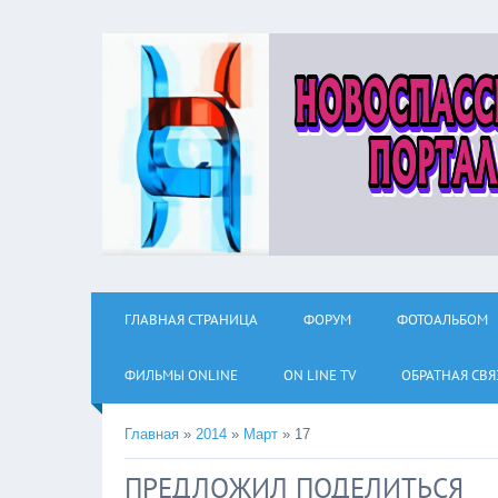
ГЛАВНАЯ СТРАНИЦА
ФОРУМ
ФОТОАЛЬБОМ
ФИЛЬМЫ ОNLINE
ON LINE TV
ОБРАТНАЯ СВЯ
Главная
»
2014
»
Март
»
17
ПРЕДЛОЖИЛ ПОДЕЛИТЬСЯ