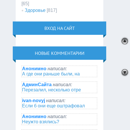
[65]
Здоровье
[817]
ВХОД НА САЙТ
НОВЫЕ КОММЕНТАРИИ
Анонимно
написал:
А где они раньше были, на
АдминСайта
написал:
Перезалил, несколько отре
ivan-novyj
написал:
Если б они еще оштрафовал
Анонимно
написал:
Неужто взялись?