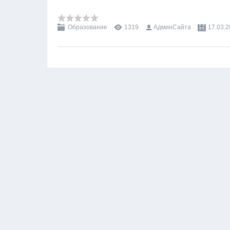
Образование
1319
АдминСайта
17.03.