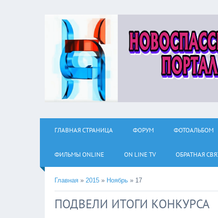
ГЛАВНАЯ СТРАНИЦА
ФОРУМ
ФОТОАЛЬБОМ
ФИЛЬМЫ ОNLINE
ON LINE TV
ОБРАТНАЯ СВЯ
Главная
»
2015
»
Ноябрь
»
17
ПОДВЕЛИ ИТОГИ КОНКУРСА