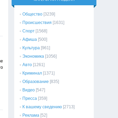
Общество
[3239]
Происшествия
[1631]
Спорт
[1568]
Афиша
[500]
Культура
[961]
Экономика
[1056]
ие
Авто
[1261]
го
Криминал
[1371]
Образование
[835]
Видео
[547]
Пресса
[359]
К вашему сведению
[2713]
Реклама
[52]