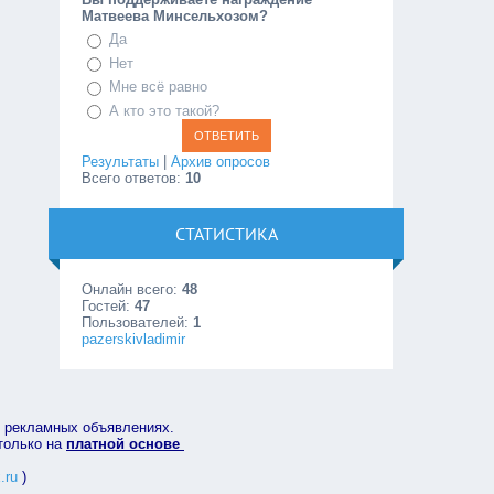
Матвеева Минсельхозом?
Да
Нет
Мне всё равно
А кто это такой?
Результаты
|
Архив опросов
Всего ответов:
10
СТАТИСТИКА
Онлайн всего:
48
Гостей:
47
Пользователей:
1
pazerskivladimir
в рекламных объявлениях.
 только на
платной основе
.ru
)