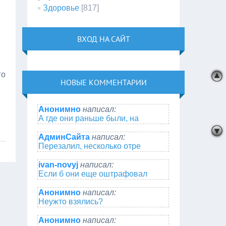
Здоровье
[817]
ВХОД НА САЙТ
го
НОВЫЕ КОММЕНТАРИИ
Анонимно
написал:
А где они раньше были, на
АдминСайта
написал:
Перезалил, несколько отре
ivan-novyj
написал:
Если б они еще оштрафовал
Анонимно
написал:
Неужто взялись?
Анонимно
написал: