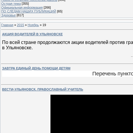
Острая тема
[355]
Официальная информация
[266]
ПО СЛЕДАМ НАШИХ ПУБЛИКАЦИЙ
[65]
Здоровье
[817]
Главная
»
2015
»
Ноябрь
»
19
АКЦИЯ ВОДИТЕЛЕЙ В УЛЬЯНОВСКЕ
По всей стране продолжаются акции водителей против гра
в Ульяновске.
.
ЗАВТРА ЕДИНЫЙ ДЕНЬ ПОМОЩИ ДЕТЯМ
Перечень пункт
ВЕСТИ-УЛЬЯНОВСК. ПРАВОСЛАВНЫЙ УЧИТЕЛЬ