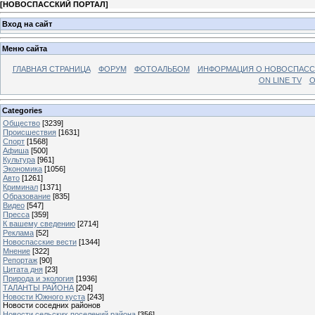
[
НОВОСПАССКИЙ ПОРТАЛ
]
Вход на сайт
Меню сайта
ГЛАВНАЯ СТРАНИЦА
ФОРУМ
ФОТОАЛЬБОМ
ИНФОРМАЦИЯ О НОВОСПАС
ON LINE TV
О
Categories
Общество
[3239]
Происшествия
[1631]
Спорт
[1568]
Афиша
[500]
Культура
[961]
Экономика
[1056]
Авто
[1261]
Криминал
[1371]
Образование
[835]
Видео
[547]
Пресса
[359]
К вашему сведению
[2714]
Реклама
[52]
Новоспасские вести
[1344]
Мнение
[322]
Репортаж
[90]
Цитата дня
[23]
Природа и экология
[1936]
ТАЛАНТЫ РАЙОНА
[204]
Новости Южного куста
[243]
Новости соседних районов
Новости сельских поселений района
[356]