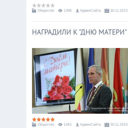
Общество
1396
АдминСайта
30.11.2015
НАГРАДИЛИ К "ДНЮ МАТЕРИ"
Общество
1462
АдминСайта
30.11.2015