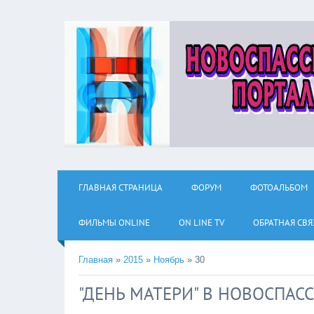
ГЛАВНАЯ СТРАНИЦА
ФОРУМ
ФОТОАЛЬБОМ
ФИЛЬМЫ ОNLINE
ON LINE TV
ОБРАТНАЯ СВЯ
Главная
»
2015
»
Ноябрь
»
30
"ДЕНЬ МАТЕРИ" В НОВОСПАС