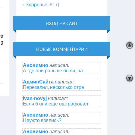
Здоровье
[817]
ВХОД НА САЙТ
ги
ий
НОВЫЕ КОММЕНТАРИИ
Анонимно
написал:
А где они раньше были, на
АдминСайта
написал:
Перезалил, несколько отре
ivan-novyj
написал:
Если б они еще оштрафовал
Анонимно
написал:
Неужто взялись?
Анонимно
написал: