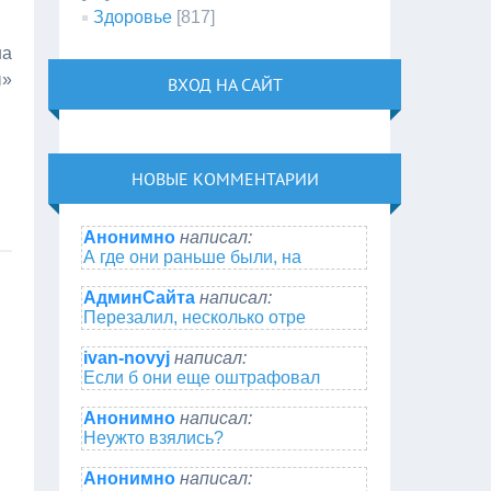
Здоровье
[817]
на
ы»
ВХОД НА САЙТ
НОВЫЕ КОММЕНТАРИИ
Анонимно
написал:
А где они раньше были, на
АдминСайта
написал:
Перезалил, несколько отре
ivan-novyj
написал:
Если б они еще оштрафовал
Анонимно
написал:
Неужто взялись?
Анонимно
написал: