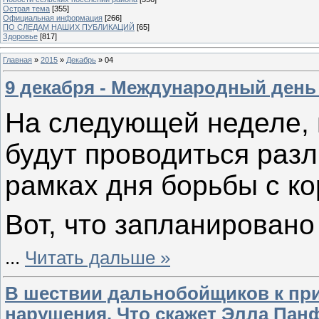
Острая тема
[355]
Официальная информация
[266]
ПО СЛЕДАМ НАШИХ ПУБЛИКАЦИЙ
[65]
Здоровье
[817]
Главная
»
2015
»
Декабрь
»
04
9 декабря - Международный день
На следующей неделе, 
будут проводиться разл
рамках дня борьбы с ко
Вот, что запланировано
...
Читать дальше »
В шествии дальнобойщиков к при
нарушения. Что скажет Элла Па