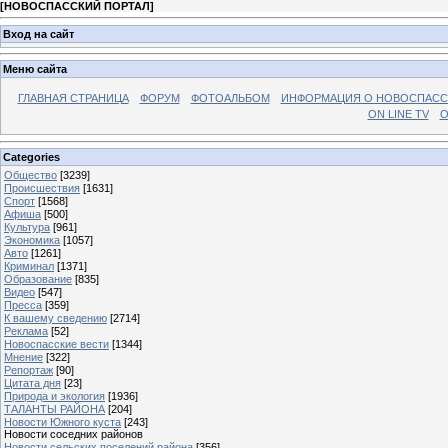
[
НОВОСПАССКИЙ ПОРТАЛ
]
Вход на сайт
Меню сайта
ГЛАВНАЯ СТРАНИЦА
ФОРУМ
ФОТОАЛЬБОМ
ИНФОРМАЦИЯ О НОВОСПАС
ON LINE TV
О
Categories
Общество
[3239]
Происшествия
[1631]
Спорт
[1568]
Афиша
[500]
Культура
[961]
Экономика
[1057]
Авто
[1261]
Криминал
[1371]
Образование
[835]
Видео
[547]
Пресса
[359]
К вашему сведению
[2714]
Реклама
[52]
Новоспасские вести
[1344]
Мнение
[322]
Репортаж
[90]
Цитата дня
[23]
Природа и экология
[1936]
ТАЛАНТЫ РАЙОНА
[204]
Новости Южного куста
[243]
Новости соседних районов
Новости сельских поселений района
[356]