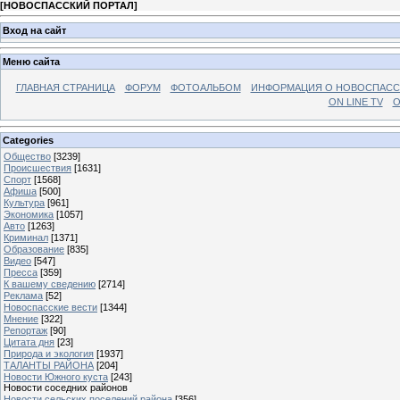
[
НОВОСПАССКИЙ ПОРТАЛ
]
Вход на сайт
Меню сайта
ГЛАВНАЯ СТРАНИЦА
ФОРУМ
ФОТОАЛЬБОМ
ИНФОРМАЦИЯ О НОВОСПАС
ON LINE TV
О
Categories
Общество
[3239]
Происшествия
[1631]
Спорт
[1568]
Афиша
[500]
Культура
[961]
Экономика
[1057]
Авто
[1263]
Криминал
[1371]
Образование
[835]
Видео
[547]
Пресса
[359]
К вашему сведению
[2714]
Реклама
[52]
Новоспасские вести
[1344]
Мнение
[322]
Репортаж
[90]
Цитата дня
[23]
Природа и экология
[1937]
ТАЛАНТЫ РАЙОНА
[204]
Новости Южного куста
[243]
Новости соседних районов
Новости сельских поселений района
[356]