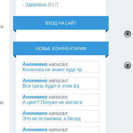
Здоровье
[817]
ВХОД НА САЙТ
па
НОВЫЕ КОММЕНТАРИИ
Анонимно
написал:
Кононова не знают куда пр
Анонимно
написал:
Вся грязь будет в этом &q
Анонимно
написал:
А цвет? Похуже не могли в
ло
Анонимно
написал:
Это не остановка, а бесед
Анонимно
написал: