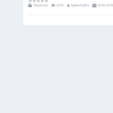
Общество
1278
АдминСайта
16.06.2016