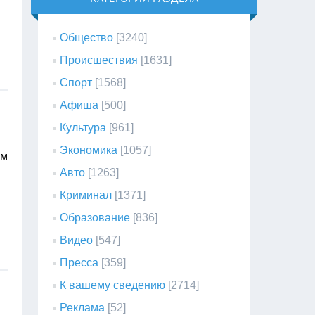
Общество
[3240]
Происшествия
[1631]
Спорт
[1568]
Афиша
[500]
Культура
[961]
Экономика
[1057]
ым
Авто
[1263]
Криминал
[1371]
Образование
[836]
Видео
[547]
Пресса
[359]
К вашему сведению
[2714]
Реклама
[52]