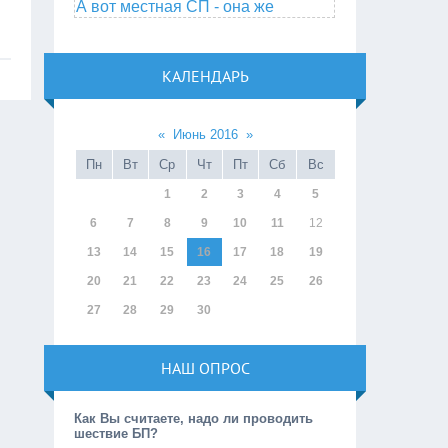
А вот местная СП - она же
КАЛЕНДАРЬ
«
Июнь 2016
»
Пн
Вт
Ср
Чт
Пт
Сб
Вс
1
2
3
4
5
6
7
8
9
10
11
12
13
14
15
16
17
18
19
20
21
22
23
24
25
26
27
28
29
30
НАШ ОПРОС
Как Вы считаете, надо ли проводить
шествие БП?