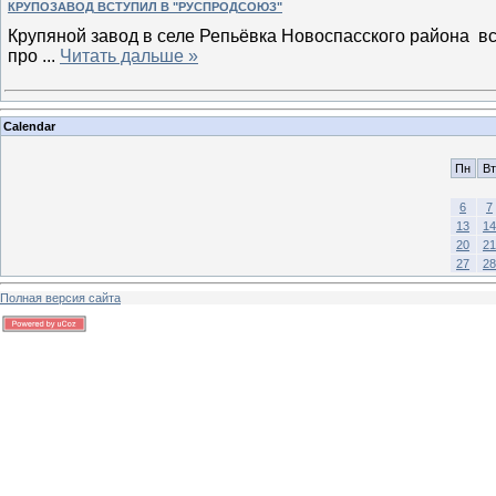
КРУПОЗАВОД ВСТУПИЛ В "РУСПРОДСОЮЗ"
Крупяной завод в селе Репьёвка Новоспасского района вс
про
...
Читать дальше »
Calendar
Пн
Вт
6
7
13
14
20
21
27
28
Полная версия сайта