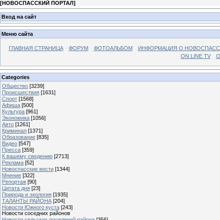
[
НОВОСПАССКИЙ ПОРТАЛ
]
Вход на сайт
Меню сайта
ГЛАВНАЯ СТРАНИЦА
ФОРУМ
ФОТОАЛЬБОМ
ИНФОРМАЦИЯ О НОВОСПАС
ON LINE TV
О
Categories
Общество
[3239]
Происшествия
[1631]
Спорт
[1568]
Афиша
[500]
Культура
[961]
Экономика
[1056]
Авто
[1261]
Криминал
[1371]
Образование
[835]
Видео
[547]
Пресса
[359]
К вашему сведению
[2713]
Реклама
[52]
Новоспасские вести
[1344]
Мнение
[322]
Репортаж
[90]
Цитата дня
[23]
Природа и экология
[1935]
ТАЛАНТЫ РАЙОНА
[204]
Новости Южного куста
[243]
Новости соседних районов
Новости сельских поселений района
[356]