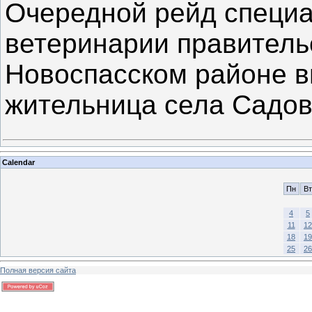
Очередной рейд специ
ветеринарии правитель
Новоспасском районе в
жительница села Садо
Calendar
Пн
Вт
4
5
11
12
18
19
25
26
Полная версия сайта