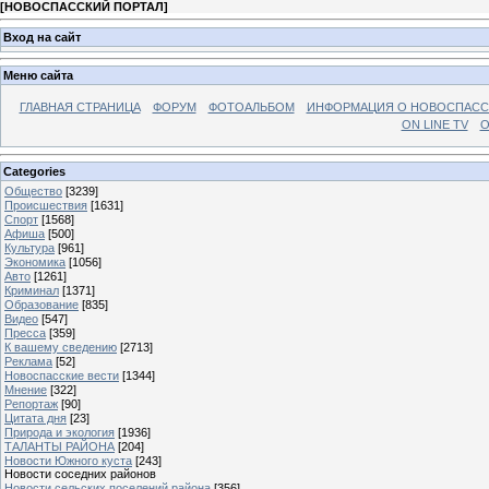
[
НОВОСПАССКИЙ ПОРТАЛ
]
Вход на сайт
Меню сайта
ГЛАВНАЯ СТРАНИЦА
ФОРУМ
ФОТОАЛЬБОМ
ИНФОРМАЦИЯ О НОВОСПАС
ON LINE TV
О
Categories
Общество
[3239]
Происшествия
[1631]
Спорт
[1568]
Афиша
[500]
Культура
[961]
Экономика
[1056]
Авто
[1261]
Криминал
[1371]
Образование
[835]
Видео
[547]
Пресса
[359]
К вашему сведению
[2713]
Реклама
[52]
Новоспасские вести
[1344]
Мнение
[322]
Репортаж
[90]
Цитата дня
[23]
Природа и экология
[1936]
ТАЛАНТЫ РАЙОНА
[204]
Новости Южного куста
[243]
Новости соседних районов
Новости сельских поселений района
[356]