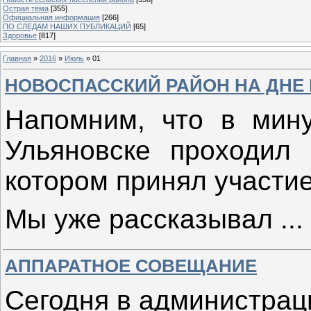
Острая тема
[355]
Официальная информация
[266]
ПО СЛЕДАМ НАШИХ ПУБЛИКАЦИЙ
[65]
Здоровье
[817]
Главная
»
2016
»
Июль
»
01
НОВОСПАССКИЙ РАЙОН НА ДНЕ
Напомним, что в мину
Ульяновске проходил 
котором принял участие
Мы уже рассказывал
...
АППАРАТНОЕ СОВЕЩАНИЕ
Сегодня в администрац