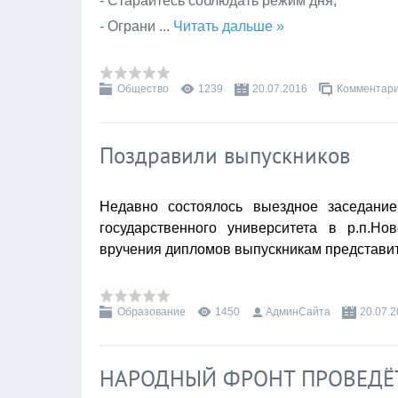
- Старайтесь соблюдать режим дня;
- Ограни
...
Читать дальше »
Общество
1239
20.07.2016
Комментари
Поздравили выпускников
Недавно состоялось выездное заседание
государственного университета в р.п.Н
вручения дипломов выпускникам представит
Образование
1450
АдминСайта
20.07.
НАРОДНЫЙ ФРОНТ ПРОВЕДЁТ