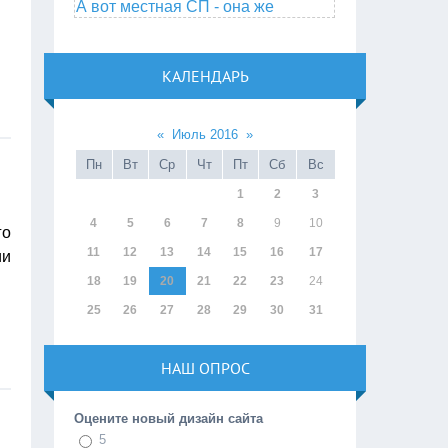
А вот местная СП - она же
КАЛЕНДАРЬ
«
Июль 2016
»
Пн
Вт
Ср
Чт
Пт
Сб
Вс
1
2
3
4
5
6
7
8
9
10
го
11
12
13
14
15
16
17
ии
18
19
20
21
22
23
24
25
26
27
28
29
30
31
НАШ ОПРОС
Оцените новый дизайн сайта
5