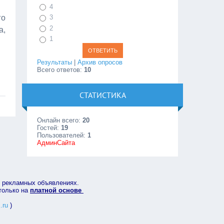
4
го
3
2
а,
1
Результаты
|
Архив опросов
Всего ответов:
10
СТАТИСТИКА
Онлайн всего:
20
Гостей:
19
Пользователей:
1
АдминСайта
в рекламных объявлениях.
 только на
платной основе
.ru
)