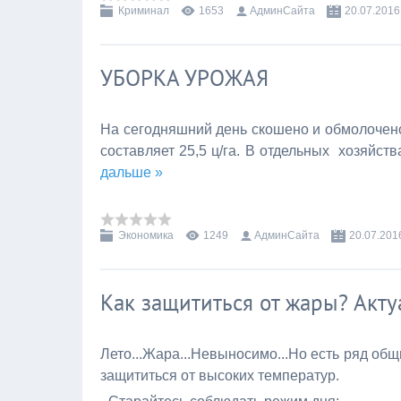
Криминал
1653
АдминСайта
20.07.2016
УБОРКА УРОЖАЯ
На сегодняшний день скошено и обмолочено
составляет 25,5 ц/га. В отдельных хозяйств
дальше »
Экономика
1249
АдминСайта
20.07.201
Как защититься от жары? Акт
Лето...Жара...Невыносимо...Но есть ряд общ
защититься от высоких температур.