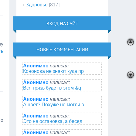
Здоровье
[817]
ВХОД НА САЙТ
ну
НОВЫЕ КОММЕНТАРИИ
ть
Анонимно
написал:
Кононова не знают куда пр
Анонимно
написал:
Вся грязь будет в этом &q
Анонимно
написал:
А цвет? Похуже не могли в
Анонимно
написал:
то
Это не остановка, а бесед
Анонимно
написал: