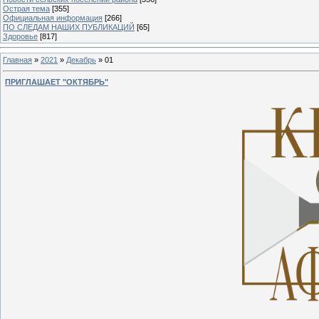
Острая тема
[355]
Официальная информация
[266]
ПО СЛЕДАМ НАШИХ ПУБЛИКАЦИЙ
[65]
Здоровье
[817]
Главная
»
2021
»
Декабрь
»
01
ПРИГЛАШАЕТ "ОКТЯБРЬ"