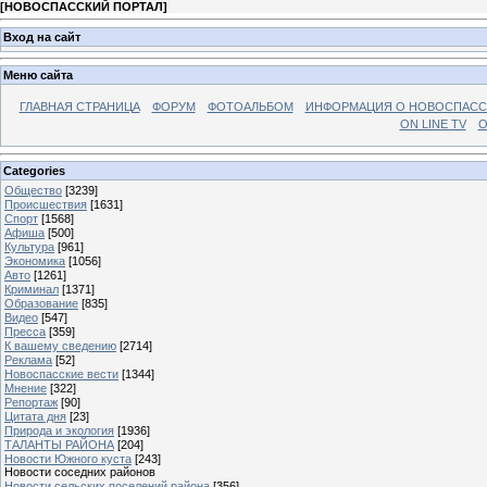
[
НОВОСПАССКИЙ ПОРТАЛ
]
Вход на сайт
Меню сайта
ГЛАВНАЯ СТРАНИЦА
ФОРУМ
ФОТОАЛЬБОМ
ИНФОРМАЦИЯ О НОВОСПАС
ON LINE TV
О
Categories
Общество
[3239]
Происшествия
[1631]
Спорт
[1568]
Афиша
[500]
Культура
[961]
Экономика
[1056]
Авто
[1261]
Криминал
[1371]
Образование
[835]
Видео
[547]
Пресса
[359]
К вашему сведению
[2714]
Реклама
[52]
Новоспасские вести
[1344]
Мнение
[322]
Репортаж
[90]
Цитата дня
[23]
Природа и экология
[1936]
ТАЛАНТЫ РАЙОНА
[204]
Новости Южного куста
[243]
Новости соседних районов
Новости сельских поселений района
[356]