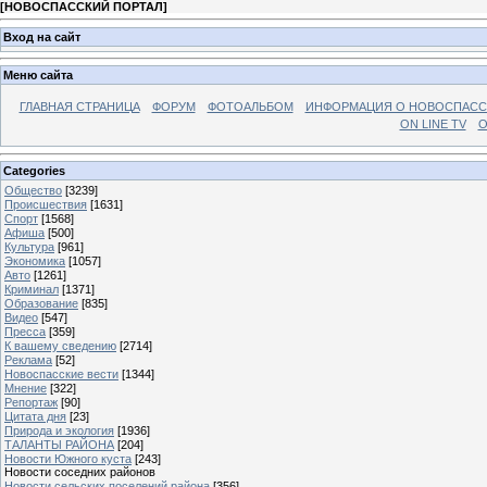
[
НОВОСПАССКИЙ ПОРТАЛ
]
Вход на сайт
Меню сайта
ГЛАВНАЯ СТРАНИЦА
ФОРУМ
ФОТОАЛЬБОМ
ИНФОРМАЦИЯ О НОВОСПАС
ON LINE TV
О
Categories
Общество
[3239]
Происшествия
[1631]
Спорт
[1568]
Афиша
[500]
Культура
[961]
Экономика
[1057]
Авто
[1261]
Криминал
[1371]
Образование
[835]
Видео
[547]
Пресса
[359]
К вашему сведению
[2714]
Реклама
[52]
Новоспасские вести
[1344]
Мнение
[322]
Репортаж
[90]
Цитата дня
[23]
Природа и экология
[1936]
ТАЛАНТЫ РАЙОНА
[204]
Новости Южного куста
[243]
Новости соседних районов
Новости сельских поселений района
[356]