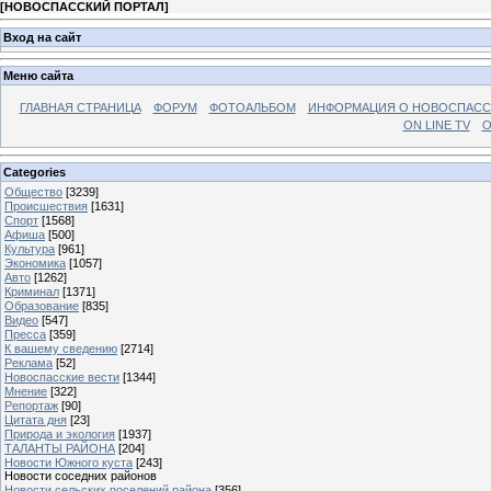
[
НОВОСПАССКИЙ ПОРТАЛ
]
Вход на сайт
Меню сайта
ГЛАВНАЯ СТРАНИЦА
ФОРУМ
ФОТОАЛЬБОМ
ИНФОРМАЦИЯ О НОВОСПАС
ON LINE TV
О
Categories
Общество
[3239]
Происшествия
[1631]
Спорт
[1568]
Афиша
[500]
Культура
[961]
Экономика
[1057]
Авто
[1262]
Криминал
[1371]
Образование
[835]
Видео
[547]
Пресса
[359]
К вашему сведению
[2714]
Реклама
[52]
Новоспасские вести
[1344]
Мнение
[322]
Репортаж
[90]
Цитата дня
[23]
Природа и экология
[1937]
ТАЛАНТЫ РАЙОНА
[204]
Новости Южного куста
[243]
Новости соседних районов
Новости сельских поселений района
[356]