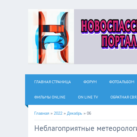
ГЛАВНАЯ СТРАНИЦА
ФОРУМ
ФОТОАЛЬБОМ
ФИЛЬМЫ ОNLINE
ON LINE TV
ОБРАТНАЯ СВЯ
Главная
»
2022
»
Декабрь
»
06
Неблагоприятные метеоролог