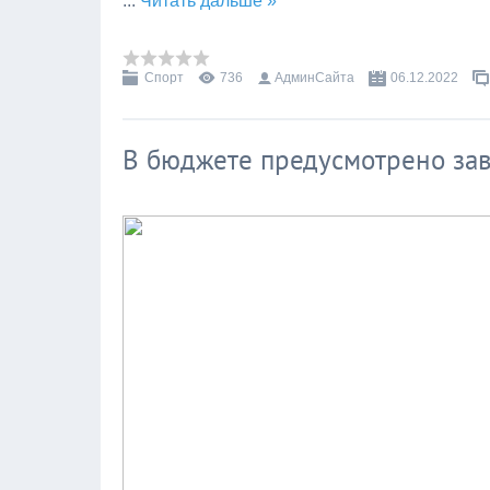
...
Читать дальше »
Спорт
736
АдминСайта
06.12.2022
В бюджете предусмотрено за