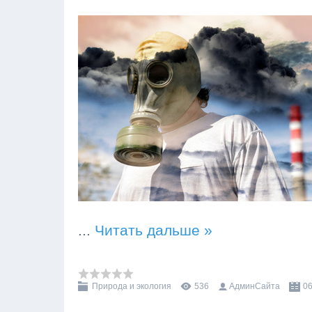
...
Читать дальше »
Природа и экология
536
АдминСайта
06