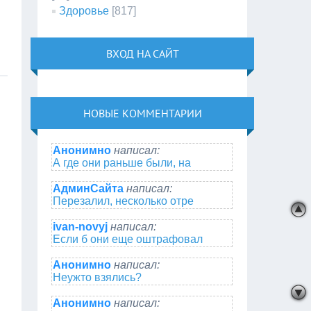
Здоровье
[817]
ВХОД НА САЙТ
НОВЫЕ КОММЕНТАРИИ
Анонимно
написал:
А где они раньше были, на
АдминСайта
написал:
Перезалил, несколько отре
ivan-novyj
написал:
Если б они еще оштрафовал
Анонимно
написал:
Неужто взялись?
Анонимно
написал: