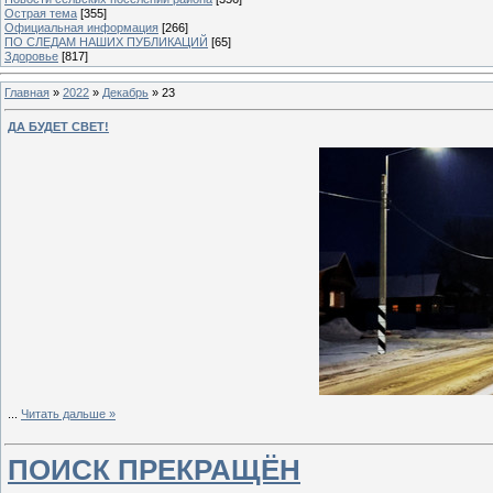
Острая тема
[355]
Официальная информация
[266]
ПО СЛЕДАМ НАШИХ ПУБЛИКАЦИЙ
[65]
Здоровье
[817]
Главная
»
2022
»
Декабрь
»
23
ДА БУДЕТ СВЕТ!
...
Читать дальше »
ПОИСК ПРЕКРАЩЁН