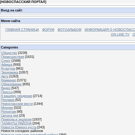
[
НОВОСПАССКИЙ ПОРТАЛ
]
Вход на сайт
Меню сайта
ГЛАВНАЯ СТРАНИЦА
ФОРУМ
ФОТОАЛЬБОМ
ИНФОРМАЦИЯ О НОВОСПАС
ON LINE TV
О
Categories
Общество
[3239]
Происшествия
[1631]
Спорт
[1568]
Афиша
[500]
Культура
[961]
Экономика
[1057]
Авто
[1263]
Криминал
[1371]
Образование
[835]
Видео
[547]
Пресса
[359]
К вашему сведению
[2714]
Реклама
[52]
Новоспасские вести
[1344]
Мнение
[322]
Репортаж
[90]
Цитата дня
[23]
Природа и экология
[1937]
ТАЛАНТЫ РАЙОНА
[204]
Новости Южного куста
[243]
Новости соседних районов
Новости сельских поселений района
[356]