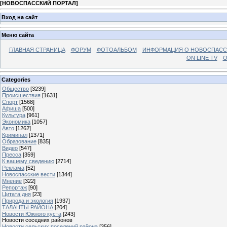
[
НОВОСПАССКИЙ ПОРТАЛ
]
Вход на сайт
Меню сайта
ГЛАВНАЯ СТРАНИЦА
ФОРУМ
ФОТОАЛЬБОМ
ИНФОРМАЦИЯ О НОВОСПАС
ON LINE TV
О
Categories
Общество
[3239]
Происшествия
[1631]
Спорт
[1568]
Афиша
[500]
Культура
[961]
Экономика
[1057]
Авто
[1262]
Криминал
[1371]
Образование
[835]
Видео
[547]
Пресса
[359]
К вашему сведению
[2714]
Реклама
[52]
Новоспасские вести
[1344]
Мнение
[322]
Репортаж
[90]
Цитата дня
[23]
Природа и экология
[1937]
ТАЛАНТЫ РАЙОНА
[204]
Новости Южного куста
[243]
Новости соседних районов
Новости сельских поселений района
[356]