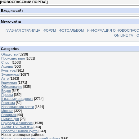
[
НОВОСПАССКИЙ ПОРТАЛ
]
Вход на сайт
Меню сайта
ГЛАВНАЯ СТРАНИЦА
ФОРУМ
ФОТОАЛЬБОМ
ИНФОРМАЦИЯ О НОВОСПАС
ON LINE TV
О
Categories
Общество
[3239]
Происшествия
[1631]
Спорт
[1568]
Афиша
[500]
Культура
[961]
Экономика
[1057]
Авто
[1263]
Криминал
[1371]
Образование
[835]
Видео
[547]
Пресса
[359]
К вашему сведению
[2714]
Реклама
[52]
Новоспасские вести
[1344]
Мнение
[322]
Репортаж
[90]
Цитата дня
[23]
Природа и экология
[1938]
ТАЛАНТЫ РАЙОНА
[204]
Новости Южного куста
[243]
Новости соседних районов
Новости сельских поселений района
[356]