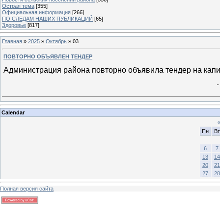
Острая тема
[355]
Официальная информация
[266]
ПО СЛЕДАМ НАШИХ ПУБЛИКАЦИЙ
[65]
Здоровье
[817]
Главная
»
2025
»
Октябрь
»
03
ПОВТОРНО ОБЪЯВЛЕН ТЕНДЕР
Администрация района повторно объявила тендер на кап
.
Calendar
Пн
Вт
6
7
13
14
20
21
27
28
Полная версия сайта