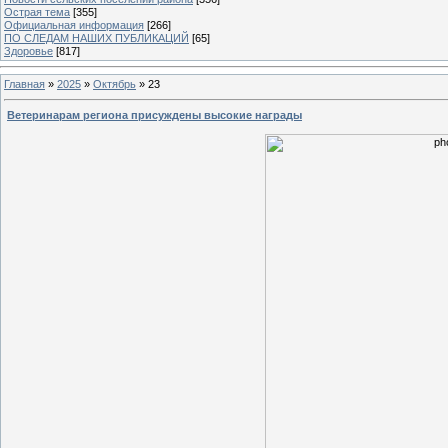
Острая тема
[355]
Официальная информация
[266]
ПО СЛЕДАМ НАШИХ ПУБЛИКАЦИЙ
[65]
Здоровье
[817]
Главная
»
2025
»
Октябрь
»
23
Ветеринарам региона присуждены высокие награды