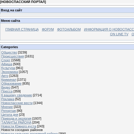
[
НОВОСПАССКИЙ ПОРТАЛ
]
Вход на сайт
Меню сайта
ГЛАВНАЯ СТРАНИЦА
ФОРУМ
ФОТОАЛЬБОМ
ИНФОРМАЦИЯ О НОВОСПАС
ON LINE TV
О
Categories
Общество
[3239]
Происшествия
[1631]
Спорт
[1568]
Афиша
[500]
Культура
[961]
Экономика
[1057]
Авто
[1263]
Криминал
[1371]
Образование
[835]
Видео
[547]
Пресса
[359]
К вашему сведению
[2714]
Реклама
[52]
Новоспасские вести
[1344]
Мнение
[322]
Репортаж
[90]
Цитата дня
[23]
Природа и экология
[1937]
ТАЛАНТЫ РАЙОНА
[204]
Новости Южного куста
[243]
Новости соседних районов
Новости сельских поселений района
[356]