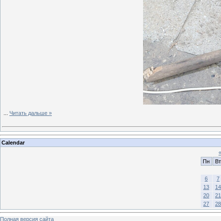
...
Читать дальше »
Calendar
Пн
Вт
6
7
13
14
20
21
27
28
Полная версия сайта