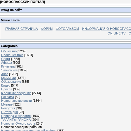
[
НОВОСПАССКИЙ ПОРТАЛ
]
Вход на сайт
Меню сайта
ГЛАВНАЯ СТРАНИЦА
ФОРУМ
ФОТОАЛЬБОМ
ИНФОРМАЦИЯ О НОВОСПАС
ON LINE TV
О
Categories
Общество
[3239]
Происшествия
[1631]
Спорт
[1568]
Афиша
[500]
Культура
[961]
Экономика
[1057]
Авто
[1262]
Криминал
[1371]
Образование
[835]
Видео
[547]
Пресса
[359]
К вашему сведению
[2714]
Реклама
[52]
Новоспасские вести
[1344]
Мнение
[322]
Репортаж
[90]
Цитата дня
[23]
Природа и экология
[1937]
ТАЛАНТЫ РАЙОНА
[204]
Новости Южного куста
[243]
Новости соседних районов
Новости сельских поселений района
[356]