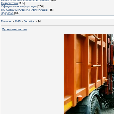
Острая тема
[355]
Официальная информация
[266]
ПО СЛЕДАМ НАШИХ ПУБЛИКАЦИЙ
[65]
Здоровье
[817]
Главная
»
2025
»
Октябрь
»
14
Мусор вне закона