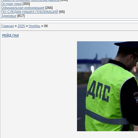
Острая тема
[355]
Официальная информация
[266]
ПО СЛЕДАМ НАШИХ ПУБЛИКАЦИЙ
[65]
Здоровье
[817]
Главная
»
2025
»
Ноябрь
»
06
РЕЙД ГАИ