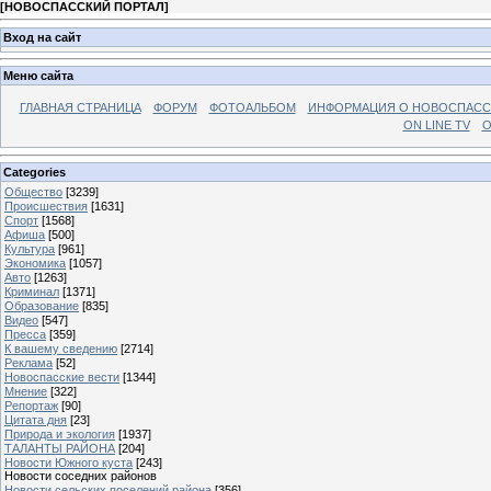
[
НОВОСПАССКИЙ ПОРТАЛ
]
Вход на сайт
Меню сайта
ГЛАВНАЯ СТРАНИЦА
ФОРУМ
ФОТОАЛЬБОМ
ИНФОРМАЦИЯ О НОВОСПАС
ON LINE TV
О
Categories
Общество
[3239]
Происшествия
[1631]
Спорт
[1568]
Афиша
[500]
Культура
[961]
Экономика
[1057]
Авто
[1263]
Криминал
[1371]
Образование
[835]
Видео
[547]
Пресса
[359]
К вашему сведению
[2714]
Реклама
[52]
Новоспасские вести
[1344]
Мнение
[322]
Репортаж
[90]
Цитата дня
[23]
Природа и экология
[1937]
ТАЛАНТЫ РАЙОНА
[204]
Новости Южного куста
[243]
Новости соседних районов
Новости сельских поселений района
[356]