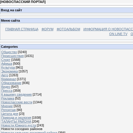
[
НОВОСПАССКИЙ ПОРТАЛ
]
Вход на сайт
Меню сайта
ГЛАВНАЯ СТРАНИЦА
ФОРУМ
ФОТОАЛЬБОМ
ИНФОРМАЦИЯ О НОВОСПАС
ON LINE TV
О
Categories
Общество
[3240]
Происшествия
[1631]
Спорт
[1568]
Афиша
[500]
Культура
[961]
Экономика
[1057]
Авто
[1263]
Криминал
[1371]
Образование
[836]
Видео
[547]
Пресса
[359]
К вашему сведению
[2714]
Реклама
[52]
Новоспасские вести
[1344]
Мнение
[322]
Репортаж
[90]
Цитата дня
[23]
Природа и экология
[1938]
ТАЛАНТЫ РАЙОНА
[204]
Новости Южного куста
[243]
Новости соседних районов
Новости сельских поселений района
[356]