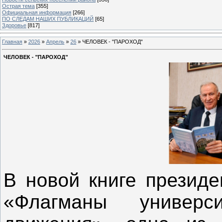
Острая тема
[355]
Официальная информация
[266]
ПО СЛЕДАМ НАШИХ ПУБЛИКАЦИЙ
[65]
Здоровье
[817]
Главная
»
2026
»
Апрель
»
26
» ЧЕЛОВЕК - "ПАРОХОД"
ЧЕЛОВЕК - "ПАРОХОД"
В новой книге презид
«Флагманы университ