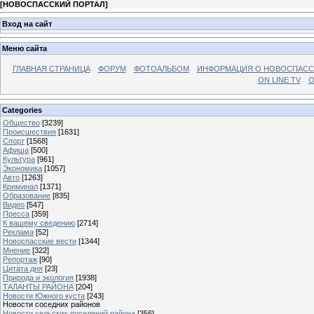
[
НОВОСПАССКИЙ ПОРТАЛ
]
Вход на сайт
Меню сайта
ГЛАВНАЯ СТРАНИЦА
ФОРУМ
ФОТОАЛЬБОМ
ИНФОРМАЦИЯ О НОВОСПАС
ON LINE TV
О
Categories
Общество
[3239]
Происшествия
[1631]
Спорт
[1568]
Афиша
[500]
Культура
[961]
Экономика
[1057]
Авто
[1263]
Криминал
[1371]
Образование
[835]
Видео
[547]
Пресса
[359]
К вашему сведению
[2714]
Реклама
[52]
Новоспасские вести
[1344]
Мнение
[322]
Репортаж
[90]
Цитата дня
[23]
Природа и экология
[1938]
ТАЛАНТЫ РАЙОНА
[204]
Новости Южного куста
[243]
Новости соседних районов
Новости сельских поселений района
[356]