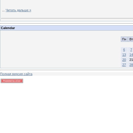
...
Читать дальше »
Calendar
Пн
Вт
6
7
13
14
20
21
27
28
Полная версия сайта