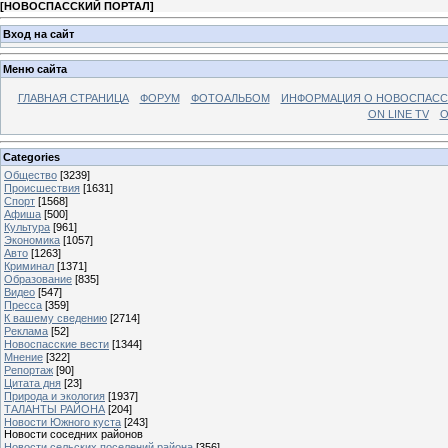
[
НОВОСПАССКИЙ ПОРТАЛ
]
Вход на сайт
Меню сайта
ГЛАВНАЯ СТРАНИЦА
ФОРУМ
ФОТОАЛЬБОМ
ИНФОРМАЦИЯ О НОВОСПАС
ON LINE TV
О
Categories
Общество
[3239]
Происшествия
[1631]
Спорт
[1568]
Афиша
[500]
Культура
[961]
Экономика
[1057]
Авто
[1263]
Криминал
[1371]
Образование
[835]
Видео
[547]
Пресса
[359]
К вашему сведению
[2714]
Реклама
[52]
Новоспасские вести
[1344]
Мнение
[322]
Репортаж
[90]
Цитата дня
[23]
Природа и экология
[1937]
ТАЛАНТЫ РАЙОНА
[204]
Новости Южного куста
[243]
Новости соседних районов
Новости сельских поселений района
[356]