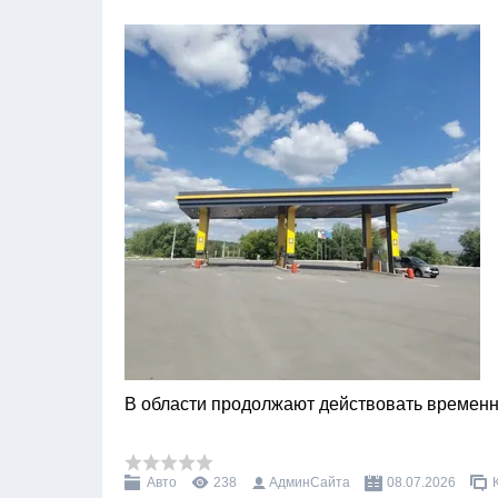
В области продолжают действовать времен
Авто
238
АдминСайта
08.07.2026