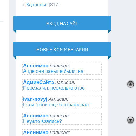
Здоровье
[817]
ВХОД НА САЙТ
НОВЫЕ КОММЕНТАРИИ
Анонимно
написал:
А где они раньше были, на
АдминСайта
написал:
Перезалил, несколько отре
ivan-novyj
написал:
Если б они еще оштрафовал
Анонимно
написал:
Неужто взялись?
Анонимно
написал: