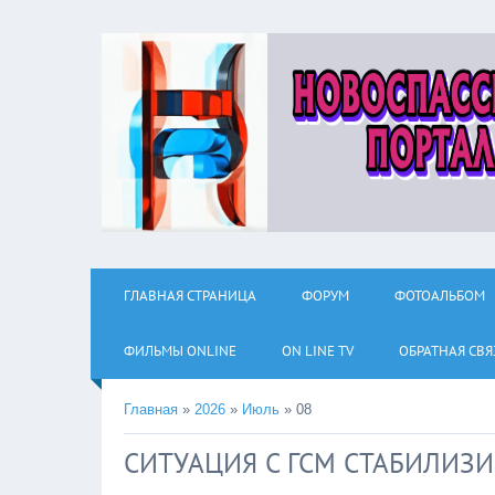
ГЛАВНАЯ СТРАНИЦА
ФОРУМ
ФОТОАЛЬБОМ
ФИЛЬМЫ ОNLINE
ON LINE TV
ОБРАТНАЯ СВЯ
Главная
»
2026
»
Июль
»
08
СИТУАЦИЯ С ГСМ СТАБИЛИЗИ