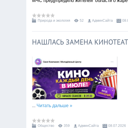
МЧС предупредило жителей области о жаре
Природа и экология
52
АдминСайта
08.
НАШЛАСЬ ЗАМЕНА КИНОТЕАТ
...
Читать дальше »
Общество
359
АдминСайта
08.07.2026