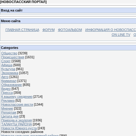
[
НОВОСПАССКИЙ ПОРТАЛ
]
Вход на сайт
Меню сайта
ГЛАВНАЯ СТРАНИЦА
ФОРУМ
ФОТОАЛЬБОМ
ИНФОРМАЦИЯ О НОВОСПАС
ON LINE TV
О
Categories
Общество
[3239]
Происшествия
[1631]
Спорт
[1568]
Афиша
[500]
Культура
[961]
Экономика
[1057]
Авто
[1261]
Криминал
[1371]
Образование
[835]
Видео
[547]
Пресса
[359]
К вашему сведению
[2714]
Реклама
[52]
Новоспасские вести
[1344]
Мнение
[322]
Репортаж
[90]
Цитата дня
[23]
Природа и экология
[1936]
ТАЛАНТЫ РАЙОНА
[204]
Новости Южного куста
[243]
Новости соседних районов
Новости сельских поселений района
[356]