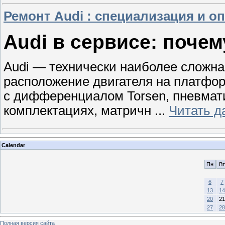
Ремонт Audi : специализация и о
Audi в сервисе: поче
Audi — технически наиболее сложна
расположение двигателя на платфор
с дифференциалом Torsen, пневмати
комплектациях, матричн
...
Читать д
Calendar
Пн
Вт
6
7
13
14
20
21
27
28
Полная версия сайта