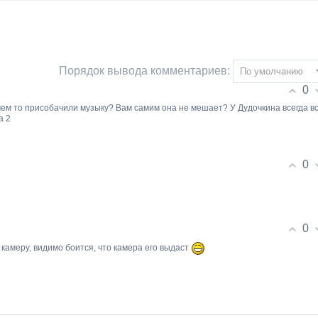
Порядок вывода комментариев:
0
зачем то присобачили музыку? Вам самим она не мешает? У Дудочкина всегда в
а 2
0
0
в камеру, видимо боится, что камера его выдаст