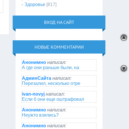
Здоровье
[817]
ВХОД НА САЙТ
НОВЫЕ КОММЕНТАРИИ
Анонимно
написал:
А где они раньше были, на
АдминСайта
написал:
Перезалил, несколько отре
ivan-novyj
написал:
Если б они еще оштрафовал
Анонимно
написал:
Неужто взялись?
Анонимно
написал: