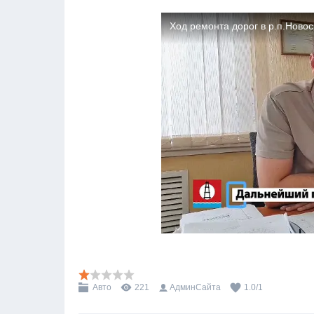
Авто
221
АдминСайта
1.0
/
1