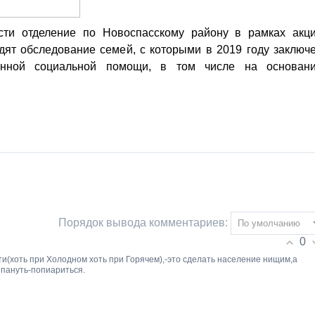
ти отделение по Новоспасскому району в рамках акц
дят обследование семей, с которыми в 2019 году заключ
венной социальной помощи, в том числе на основан
Порядок вывода комментариев:
0
ти(хоть при Холодном хоть при Горячем),-это сделать население нищим,а
йпануть-попиариться.