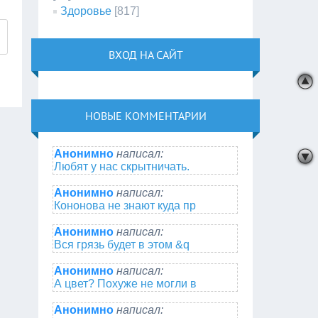
Здоровье
[817]
ВХОД НА САЙТ
НОВЫЕ КОММЕНТАРИИ
Анонимно
написал:
Любят у нас скрытничать.
Анонимно
написал:
Кононова не знают куда пр
Анонимно
написал:
Вся грязь будет в этом &q
Анонимно
написал:
А цвет? Похуже не могли в
Анонимно
написал: