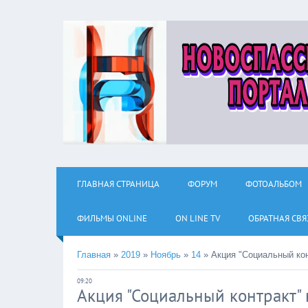
ГЛАВНАЯ СТРАНИЦА
ФОРУМ
ФОТОАЛЬБОМ
ФИЛЬМЫ ОNLINE
ON LINE TV
ОБРАТНАЯ СВЯ
Главная
»
2019
»
Ноябрь
»
14
»
Акция "Социальный кон
09:20
Акция "Социальный контракт" 