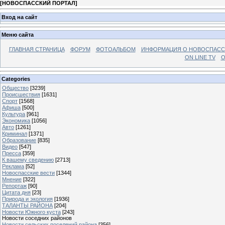
[
НОВОСПАССКИЙ ПОРТАЛ
]
Вход на сайт
Меню сайта
ГЛАВНАЯ СТРАНИЦА
ФОРУМ
ФОТОАЛЬБОМ
ИНФОРМАЦИЯ О НОВОСПАС
ON LINE TV
О
Categories
Общество
[3239]
Происшествия
[1631]
Спорт
[1568]
Афиша
[500]
Культура
[961]
Экономика
[1056]
Авто
[1261]
Криминал
[1371]
Образование
[835]
Видео
[547]
Пресса
[359]
К вашему сведению
[2713]
Реклама
[52]
Новоспасские вести
[1344]
Мнение
[322]
Репортаж
[90]
Цитата дня
[23]
Природа и экология
[1936]
ТАЛАНТЫ РАЙОНА
[204]
Новости Южного куста
[243]
Новости соседних районов
Новости сельских поселений района
[356]