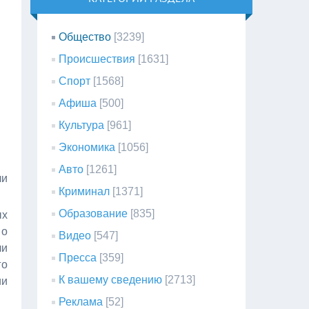
Общество
[3239]
Происшествия
[1631]
Спорт
[1568]
Афиша
[500]
Культура
[961]
Экономика
[1056]
Авто
[1261]
ли
Криминал
[1371]
Образование
[835]
ых
 о
Видео
[547]
ли
Пресса
[359]
го
К вашему сведению
[2713]
ии
Реклама
[52]