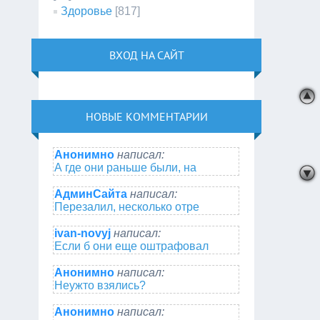
Здоровье
[817]
ВХОД НА САЙТ
НОВЫЕ КОММЕНТАРИИ
Анонимно
написал:
А где они раньше были, на
АдминСайта
написал:
Перезалил, несколько отре
ivan-novyj
написал:
Если б они еще оштрафовал
Анонимно
написал:
Неужто взялись?
Анонимно
написал: