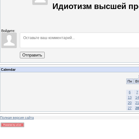
Идиотизм высшей п
Войдите:
Отправить
Calendar
Пн
Вт
6
7
13
14
20
21
27
28
Полная версия сайта