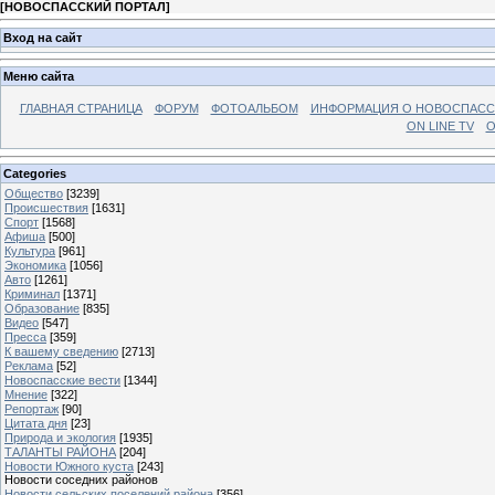
[
НОВОСПАССКИЙ ПОРТАЛ
]
Вход на сайт
Меню сайта
ГЛАВНАЯ СТРАНИЦА
ФОРУМ
ФОТОАЛЬБОМ
ИНФОРМАЦИЯ О НОВОСПАС
ON LINE TV
О
Categories
Общество
[3239]
Происшествия
[1631]
Спорт
[1568]
Афиша
[500]
Культура
[961]
Экономика
[1056]
Авто
[1261]
Криминал
[1371]
Образование
[835]
Видео
[547]
Пресса
[359]
К вашему сведению
[2713]
Реклама
[52]
Новоспасские вести
[1344]
Мнение
[322]
Репортаж
[90]
Цитата дня
[23]
Природа и экология
[1935]
ТАЛАНТЫ РАЙОНА
[204]
Новости Южного куста
[243]
Новости соседних районов
Новости сельских поселений района
[356]