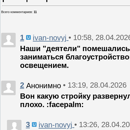
Всего комментариев
:
11
1
• 10:58, 28.04.202
ivan-novyj
Наши "деятели" помешались 
заниматься благоустройством
освещением.
2
• 13:19, 28.04.2026
Анонимно
Вон какую стройку разверну
плохо. :facepalm:
3
• 13:26, 28.04.2
ivan-novyj