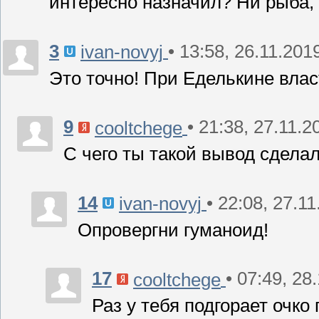
интересно назначил? Ни рыба, 
3
• 13:58, 26.11.201
ivan-novyj
Это точно! При Еделькине влас
9
• 21:38, 27.11.2
cooltchege
С чего ты такой вывод сдела
14
• 22:08, 27.1
ivan-novyj
Опровергни гуманоид!
17
• 07:49, 28
cooltchege
Раз у тебя подгорает очк