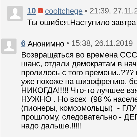
10
• 21:39, 27.11
cooltchege
Ты ошибся.Наступило завтра 
6
• 15:38, 26.11.2019
Анонимно
Возвращаться во времена ССС
шанс, отдали демократам в на
пролилось с того времени..??? 
уже похоже на шизофрению, безу
НИКОГДА!!!!! Что-то лучшее вз
НУЖНО . Но всех (98 % населен
(пионеры, комсомольцы) - ГЛ
прошлому, следовательно - Д
надо дальше.!!!!!