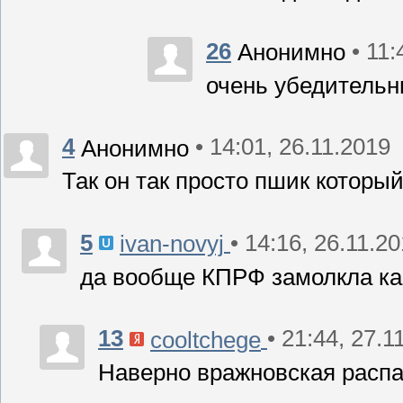
26
• 11:
Анонимно
очень убедитель
4
• 14:01, 26.11.2019
Анонимно
Так он так просто пшик который с
5
• 14:16, 26.11.2
ivan-novyj
да вообще КПРФ замолкла как
13
• 21:44, 27.1
cooltchege
Наверно вражновская расп