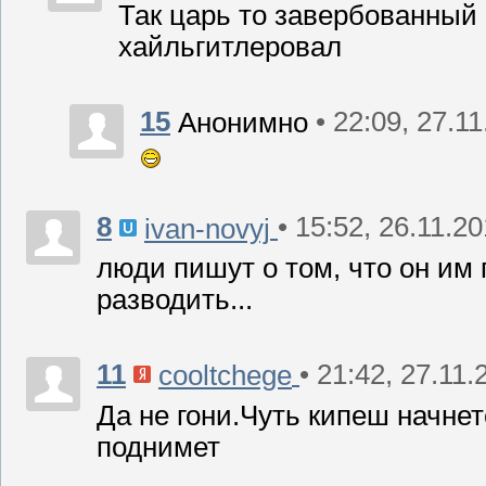
Так царь то завербованны
хайльгитлеровал
15
• 22:09, 27.1
Анонимно
8
• 15:52, 26.11.2
ivan-novyj
люди пишут о том, что он им 
разводить...
11
• 21:42, 27.11.
cooltchege
Да не гони.Чуть кипеш начнет
поднимет