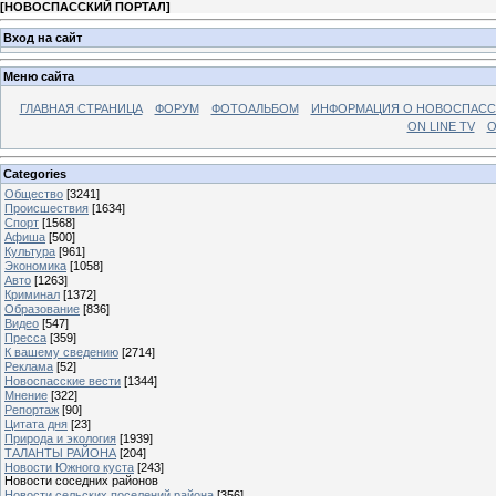
[
НОВОСПАССКИЙ ПОРТАЛ
]
Вход на сайт
Меню сайта
ГЛАВНАЯ СТРАНИЦА
ФОРУМ
ФОТОАЛЬБОМ
ИНФОРМАЦИЯ О НОВОСПАС
ON LINE TV
О
Categories
Общество
[3241]
Происшествия
[1634]
Спорт
[1568]
Афиша
[500]
Культура
[961]
Экономика
[1058]
Авто
[1263]
Криминал
[1372]
Образование
[836]
Видео
[547]
Пресса
[359]
К вашему сведению
[2714]
Реклама
[52]
Новоспасские вести
[1344]
Мнение
[322]
Репортаж
[90]
Цитата дня
[23]
Природа и экология
[1939]
ТАЛАНТЫ РАЙОНА
[204]
Новости Южного куста
[243]
Новости соседних районов
Новости сельских поселений района
[356]