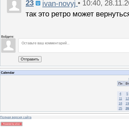
23
• 10:40, 28.11.
ivan-novyj
так это ретро может вернутьс
Войдите:
Отправить
Calendar
Пн
Вт
4
5
11
12
18
19
25
26
Полная версия сайта