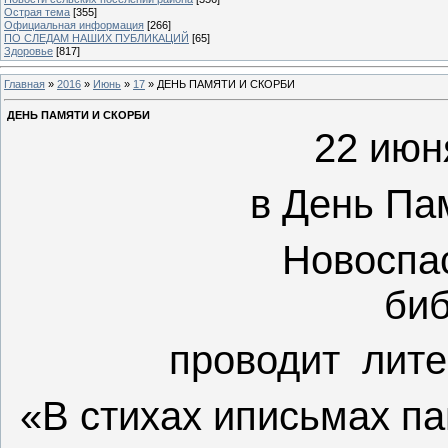
Острая тема
[355]
Официальная информация
[266]
ПО СЛЕДАМ НАШИХ ПУБЛИКАЦИЙ
[65]
Здоровье
[817]
Главная
»
2016
»
Июнь
»
17
» ДЕНЬ ПАМЯТИ И СКОРБИ
ДЕНЬ ПАМЯТИ И СКОРБИ
22 июн
в День Па
Новоспа
биб
проводит лите
«В стихах иписьмах п