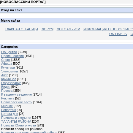
[
НОВОСПАССКИЙ ПОРТАЛ
]
Вход на сайт
Меню сайта
ГЛАВНАЯ СТРАНИЦА
ФОРУМ
ФОТОАЛЬБОМ
ИНФОРМАЦИЯ О НОВОСПАС
ON LINE TV
О
Categories
Общество
[3239]
Происшествия
[1631]
Спорт
[1568]
Афиша
[500]
Культура
[961]
Экономика
[1057]
Авто
[1263]
Криминал
[1371]
Образование
[835]
Видео
[547]
Пресса
[359]
К вашему сведению
[2714]
Реклама
[52]
Новоспасские вести
[1344]
Мнение
[322]
Репортаж
[90]
Цитата дня
[23]
Природа и экология
[1937]
ТАЛАНТЫ РАЙОНА
[204]
Новости Южного куста
[243]
Новости соседних районов
Новости сельских поселений района
[356]