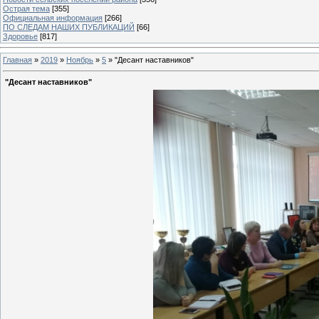
Острая тема
[355]
Официальная информация
[266]
ПО СЛЕДАМ НАШИХ ПУБЛИКАЦИЙ
[66]
Здоровье
[817]
Главная
»
2019
»
Ноябрь
»
5
» "Десант наставников"
"Десант наставников"