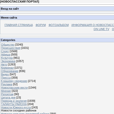
[
НОВОСПАССКИЙ ПОРТАЛ
]
Вход на сайт
Меню сайта
ГЛАВНАЯ СТРАНИЦА
ФОРУМ
ФОТОАЛЬБОМ
ИНФОРМАЦИЯ О НОВОСПАС
ON LINE TV
О
Categories
Общество
[3240]
Происшествия
[1631]
Спорт
[1568]
Афиша
[500]
Культура
[961]
Экономика
[1057]
Авто
[1263]
Криминал
[1371]
Образование
[836]
Видео
[547]
Пресса
[359]
К вашему сведению
[2714]
Реклама
[52]
Новоспасские вести
[1344]
Мнение
[322]
Репортаж
[90]
Цитата дня
[23]
Природа и экология
[1939]
ТАЛАНТЫ РАЙОНА
[204]
Новости Южного куста
[243]
Новости соседних районов
Новости сельских поселений района
[356]