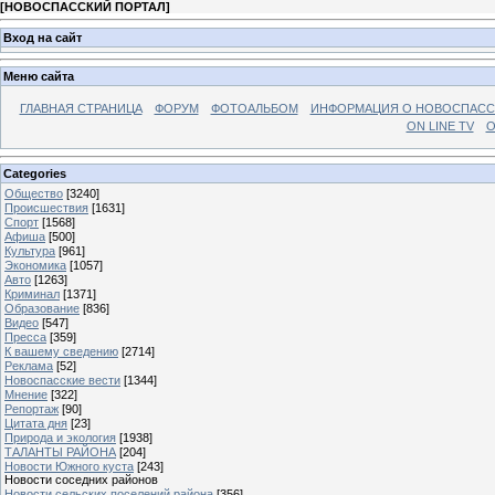
[
НОВОСПАССКИЙ ПОРТАЛ
]
Вход на сайт
Меню сайта
ГЛАВНАЯ СТРАНИЦА
ФОРУМ
ФОТОАЛЬБОМ
ИНФОРМАЦИЯ О НОВОСПАС
ON LINE TV
О
Categories
Общество
[3240]
Происшествия
[1631]
Спорт
[1568]
Афиша
[500]
Культура
[961]
Экономика
[1057]
Авто
[1263]
Криминал
[1371]
Образование
[836]
Видео
[547]
Пресса
[359]
К вашему сведению
[2714]
Реклама
[52]
Новоспасские вести
[1344]
Мнение
[322]
Репортаж
[90]
Цитата дня
[23]
Природа и экология
[1938]
ТАЛАНТЫ РАЙОНА
[204]
Новости Южного куста
[243]
Новости соседних районов
Новости сельских поселений района
[356]