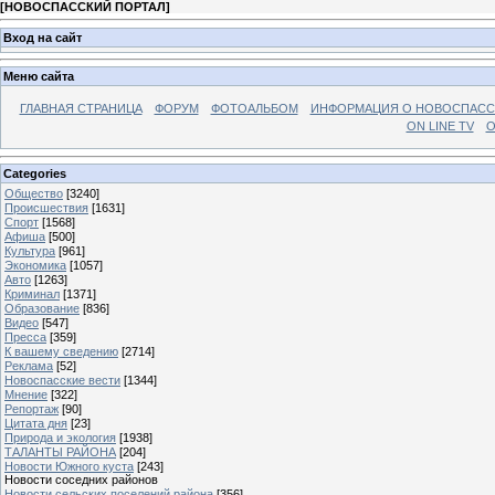
[
НОВОСПАССКИЙ ПОРТАЛ
]
Вход на сайт
Меню сайта
ГЛАВНАЯ СТРАНИЦА
ФОРУМ
ФОТОАЛЬБОМ
ИНФОРМАЦИЯ О НОВОСПАС
ON LINE TV
О
Categories
Общество
[3240]
Происшествия
[1631]
Спорт
[1568]
Афиша
[500]
Культура
[961]
Экономика
[1057]
Авто
[1263]
Криминал
[1371]
Образование
[836]
Видео
[547]
Пресса
[359]
К вашему сведению
[2714]
Реклама
[52]
Новоспасские вести
[1344]
Мнение
[322]
Репортаж
[90]
Цитата дня
[23]
Природа и экология
[1938]
ТАЛАНТЫ РАЙОНА
[204]
Новости Южного куста
[243]
Новости соседних районов
Новости сельских поселений района
[356]