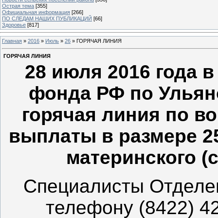
Острая тема
[355]
Официальная информация
[266]
ПО СЛЕДАМ НАШИХ ПУБЛИКАЦИЙ
[66]
Здоровье
[817]
Главная
»
2016
»
Июль
»
26
» ГОРЯЧАЯ ЛИНИЯ
ГОРЯЧАЯ ЛИНИЯ
28 июля 2016 года 
фонда РФ по Ульян
горячая линия по в
выплаты в размере 25
материнского (
Специалисты Отделен
телефону (8422) 42