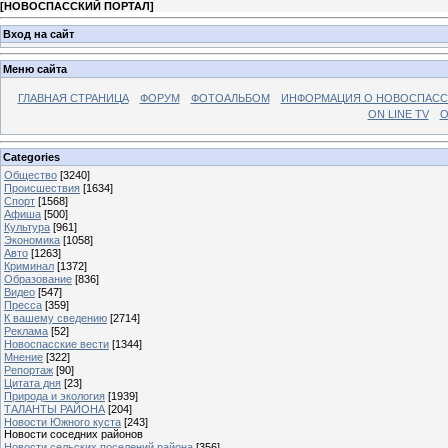
[
НОВОСПАССКИЙ ПОРТАЛ
]
Вход на сайт
Меню сайта
ГЛАВНАЯ СТРАНИЦА
ФОРУМ
ФОТОАЛЬБОМ
ИНФОРМАЦИЯ О НОВОСПАС
ON LINE TV
О
Categories
Общество
[3240]
Происшествия
[1634]
Спорт
[1568]
Афиша
[500]
Культура
[961]
Экономика
[1058]
Авто
[1263]
Криминал
[1372]
Образование
[836]
Видео
[547]
Пресса
[359]
К вашему сведению
[2714]
Реклама
[52]
Новоспасские вести
[1344]
Мнение
[322]
Репортаж
[90]
Цитата дня
[23]
Природа и экология
[1939]
ТАЛАНТЫ РАЙОНА
[204]
Новости Южного куста
[243]
Новости соседних районов
Новости сельских поселений района
[356]