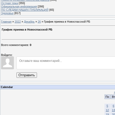
Острая тема
[355]
Официальная информация
[266]
ПО СЛЕДАМ НАШИХ ПУБЛИКАЦИЙ
[65]
Здоровье
[817]
Главная
»
2022
»
Декабрь
»
26
» График приема в Новоспасской РБ
График приема в Новоспасской РБ
Всего комментариев
:
0
Войдите:
Отправить
Calendar
Пн
Вт
5
6
12
13
19
20