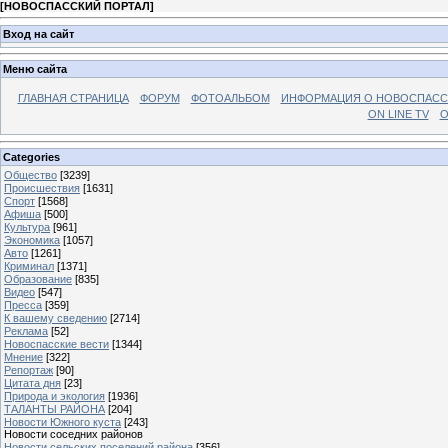
[
НОВОСПАССКИЙ ПОРТАЛ
]
Вход на сайт
Меню сайта
ГЛАВНАЯ СТРАНИЦА
ФОРУМ
ФОТОАЛЬБОМ
ИНФОРМАЦИЯ О НОВОСПАС
ON LINE TV
О
Categories
Общество
[3239]
Происшествия
[1631]
Спорт
[1568]
Афиша
[500]
Культура
[961]
Экономика
[1057]
Авто
[1261]
Криминал
[1371]
Образование
[835]
Видео
[547]
Пресса
[359]
К вашему сведению
[2714]
Реклама
[52]
Новоспасские вести
[1344]
Мнение
[322]
Репортаж
[90]
Цитата дня
[23]
Природа и экология
[1936]
ТАЛАНТЫ РАЙОНА
[204]
Новости Южного куста
[243]
Новости соседних районов
Новости сельских поселений района
[356]