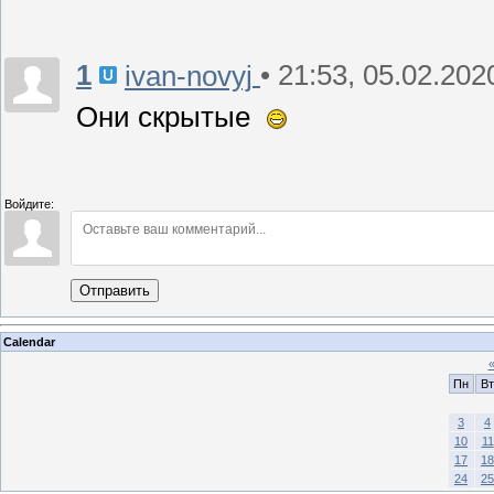
1
• 21:53, 05.02.202
ivan-novyj
Они скрытые
Войдите:
Отправить
Calendar
Пн
Вт
3
4
10
11
17
18
24
25