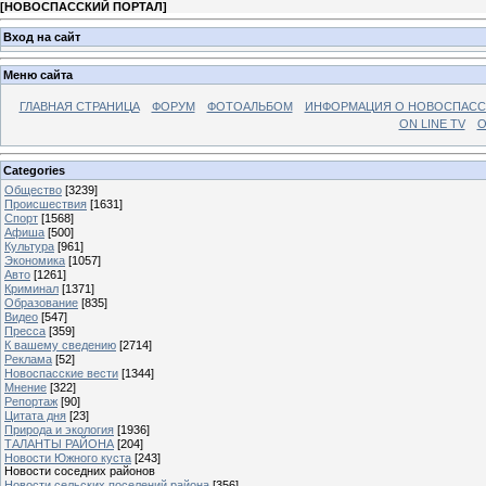
[
НОВОСПАССКИЙ ПОРТАЛ
]
Вход на сайт
Меню сайта
ГЛАВНАЯ СТРАНИЦА
ФОРУМ
ФОТОАЛЬБОМ
ИНФОРМАЦИЯ О НОВОСПАС
ON LINE TV
О
Categories
Общество
[3239]
Происшествия
[1631]
Спорт
[1568]
Афиша
[500]
Культура
[961]
Экономика
[1057]
Авто
[1261]
Криминал
[1371]
Образование
[835]
Видео
[547]
Пресса
[359]
К вашему сведению
[2714]
Реклама
[52]
Новоспасские вести
[1344]
Мнение
[322]
Репортаж
[90]
Цитата дня
[23]
Природа и экология
[1936]
ТАЛАНТЫ РАЙОНА
[204]
Новости Южного куста
[243]
Новости соседних районов
Новости сельских поселений района
[356]