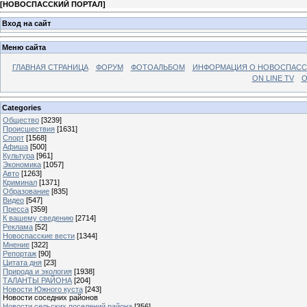
[
НОВОСПАССКИЙ ПОРТАЛ
]
Вход на сайт
Меню сайта
ГЛАВНАЯ СТРАНИЦА
ФОРУМ
ФОТОАЛЬБОМ
ИНФОРМАЦИЯ О НОВОСПАС
ON LINE TV
О
Categories
Общество
[3239]
Происшествия
[1631]
Спорт
[1568]
Афиша
[500]
Культура
[961]
Экономика
[1057]
Авто
[1263]
Криминал
[1371]
Образование
[835]
Видео
[547]
Пресса
[359]
К вашему сведению
[2714]
Реклама
[52]
Новоспасские вести
[1344]
Мнение
[322]
Репортаж
[90]
Цитата дня
[23]
Природа и экология
[1938]
ТАЛАНТЫ РАЙОНА
[204]
Новости Южного куста
[243]
Новости соседних районов
Новости сельских поселений района
[356]