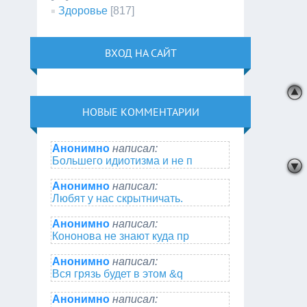
Здоровье
[817]
ВХОД НА САЙТ
НОВЫЕ КОММЕНТАРИИ
Анонимно
написал:
Большего идиотизма и не п
Анонимно
написал:
Любят у нас скрытничать.
Анонимно
написал:
Кононова не знают куда пр
Анонимно
написал:
Вся грязь будет в этом &q
Анонимно
написал: