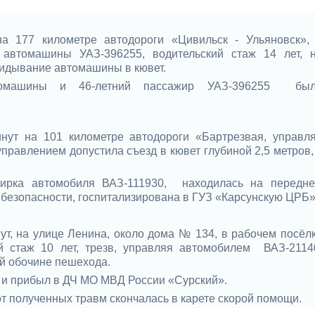
 на 177 километре автодороги «Цивильск - Ульяновск»,
 автомашины УАЗ-396255, водительский стаж 14 лет, 
кидывание автомашины в кювет.
томашины и 46-летний пассажир УАЗ-396255 бы
минут на 101
километре автодороги
«Бартрезвая, управл
правлением допустила съезд в кювет глубиной 2,5 метров,
жирка
автомобиля
ВАЗ-111930, находилась на передн
 безопасности, госпитализирована в ГУЗ «Карсунскую ЦРБ»
нут, на улице Ленина, около дома № 134, в рабочем посёл
ий стаж 10 лет, трезв, управляя автомобилем ВАЗ-2114
ой обочине пешехода.
 и прибыл в ДЧ МО МВД России «Сурский».
т полученных травм скончалась в карете скорой помощи.