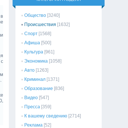
Общество
[3240]
 в
не
Происшествия
[1632]
Спорт
[1568]
ли
Афиша
[500]
Культура
[961]
яя
Экономика
[1058]
 с
Авто
[1263]
ем
Криминал
[1371]
.
Образование
[836]
ке
Видео
[547]
0,
Пресса
[359]
К вашему сведению
[2714]
Реклама
[52]