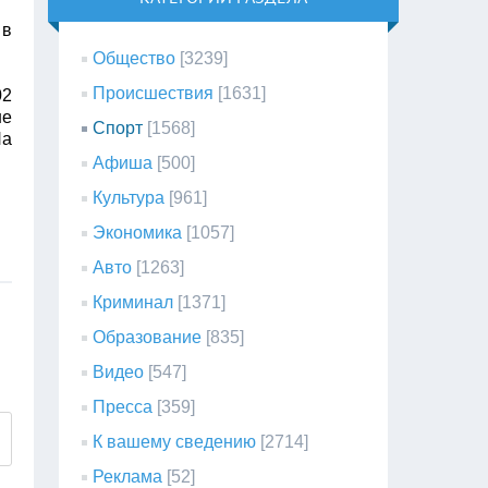
 в
Общество
[3239]
Происшествия
[1631]
02
не
Спорт
[1568]
На
.
Афиша
[500]
Культура
[961]
Экономика
[1057]
Авто
[1263]
Криминал
[1371]
Образование
[835]
Видео
[547]
Пресса
[359]
К вашему сведению
[2714]
Реклама
[52]