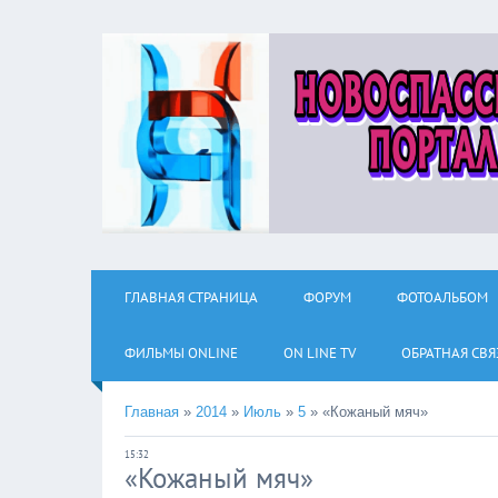
ГЛАВНАЯ СТРАНИЦА
ФОРУМ
ФОТОАЛЬБОМ
ФИЛЬМЫ ОNLINE
ON LINE TV
ОБРАТНАЯ СВЯ
Главная
»
2014
»
Июль
»
5
»
«Кожаный мяч»
15:32
«Кожаный мяч»