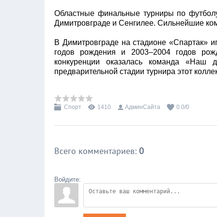
Областные финальные турниры по футбол
Димитровграде и Сенгилее. Сильнейшие ком
В Димитровграде на стадионе «Спартак» и
годов рождения и 2003–2004 годов рож
конкуренции оказалась команда «Наш 
предварительной стадии турнира этот колле
Спорт
1410
АдминСайта
0.0
/
0
Всего комментариев
:
0
Войдите: