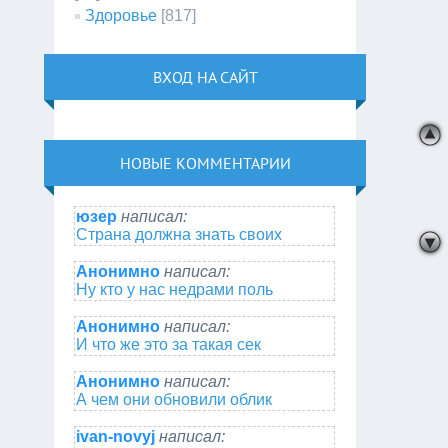
Здоровье
[817]
ВХОД НА САЙТ
НОВЫЕ КОММЕНТАРИИ
юзер
написал:
Страна должна знать своих
Анонимно
написал:
Ну кто у нас недрами поль
Анонимно
написал:
И что же это за такая сек
Анонимно
написал:
А чем они обновили облик
ivan-novyj
написал: