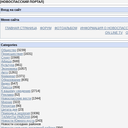
[
НОВОСПАССКИЙ ПОРТАЛ
]
Вход на сайт
Меню сайта
ГЛАВНАЯ СТРАНИЦА
ФОРУМ
ФОТОАЛЬБОМ
ИНФОРМАЦИЯ О НОВОСПАС
ON LINE TV
О
Categories
Общество
[3239]
Происшествия
[1631]
Спорт
[1568]
Афиша
[500]
Культура
[961]
Экономика
[1057]
Авто
[1261]
Криминал
[1371]
Образование
[835]
Видео
[547]
Пресса
[359]
К вашему сведению
[2714]
Реклама
[52]
Новоспасские вести
[1344]
Мнение
[322]
Репортаж
[90]
Цитата дня
[23]
Природа и экология
[1936]
ТАЛАНТЫ РАЙОНА
[204]
Новости Южного куста
[243]
Новости соседних районов
Новости сельских поселений района
[356]