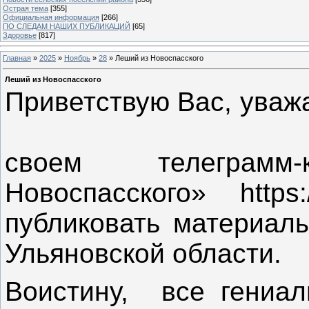
Острая тема
[355]
Официальная информация
[266]
ПО СЛЕДАМ НАШИХ ПУБЛИКАЦИЙ
[65]
Здоровье
[817]
Главная
»
2025
»
Ноябрь
»
28
» Леший из Новоспасского
Леший из Новоспасского
Приветствую Вас,
своем телеграм
Новоспасского» https:
публиковать материалы
Ульяновской обл
Воистину, все гениал