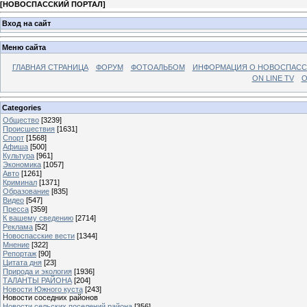
[
НОВОСПАССКИЙ ПОРТАЛ
]
Вход на сайт
Меню сайта
ГЛАВНАЯ СТРАНИЦА
ФОРУМ
ФОТОАЛЬБОМ
ИНФОРМАЦИЯ О НОВОСПАС
ON LINE TV
О
Categories
Общество
[3239]
Происшествия
[1631]
Спорт
[1568]
Афиша
[500]
Культура
[961]
Экономика
[1057]
Авто
[1261]
Криминал
[1371]
Образование
[835]
Видео
[547]
Пресса
[359]
К вашему сведению
[2714]
Реклама
[52]
Новоспасские вести
[1344]
Мнение
[322]
Репортаж
[90]
Цитата дня
[23]
Природа и экология
[1936]
ТАЛАНТЫ РАЙОНА
[204]
Новости Южного куста
[243]
Новости соседних районов
Новости сельских поселений района
[356]