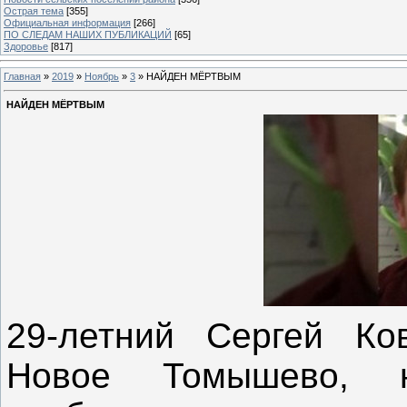
Острая тема
[355]
Официальная информация
[266]
ПО СЛЕДАМ НАШИХ ПУБЛИКАЦИЙ
[65]
Здоровье
[817]
Главная
»
2019
»
Ноябрь
»
3
» НАЙДЕН МЁРТВЫМ
НАЙДЕН МЁРТВЫМ
29-летний Сергей Ко
Новое Томышево, н