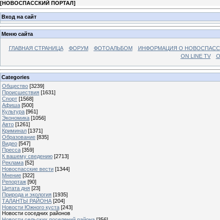
[
НОВОСПАССКИЙ ПОРТАЛ
]
Вход на сайт
Меню сайта
ГЛАВНАЯ СТРАНИЦА
ФОРУМ
ФОТОАЛЬБОМ
ИНФОРМАЦИЯ О НОВОСПАС
ON LINE TV
О
Categories
Общество
[3239]
Происшествия
[1631]
Спорт
[1568]
Афиша
[500]
Культура
[961]
Экономика
[1056]
Авто
[1261]
Криминал
[1371]
Образование
[835]
Видео
[547]
Пресса
[359]
К вашему сведению
[2713]
Реклама
[52]
Новоспасские вести
[1344]
Мнение
[322]
Репортаж
[90]
Цитата дня
[23]
Природа и экология
[1935]
ТАЛАНТЫ РАЙОНА
[204]
Новости Южного куста
[243]
Новости соседних районов
Новости сельских поселений района
[356]