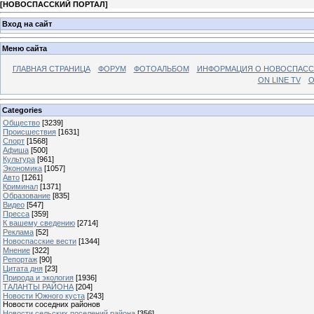
[
НОВОСПАССКИЙ ПОРТАЛ
]
Вход на сайт
Меню сайта
ГЛАВНАЯ СТРАНИЦА
ФОРУМ
ФОТОАЛЬБОМ
ИНФОРМАЦИЯ О НОВОСПАС
ON LINE TV
О
Categories
Общество
[3239]
Происшествия
[1631]
Спорт
[1568]
Афиша
[500]
Культура
[961]
Экономика
[1057]
Авто
[1261]
Криминал
[1371]
Образование
[835]
Видео
[547]
Пресса
[359]
К вашему сведению
[2714]
Реклама
[52]
Новоспасские вести
[1344]
Мнение
[322]
Репортаж
[90]
Цитата дня
[23]
Природа и экология
[1936]
ТАЛАНТЫ РАЙОНА
[204]
Новости Южного куста
[243]
Новости соседних районов
Новости сельских поселений района
[356]