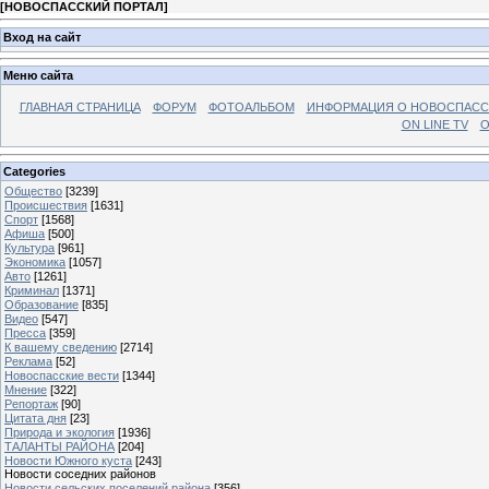
[
НОВОСПАССКИЙ ПОРТАЛ
]
Вход на сайт
Меню сайта
ГЛАВНАЯ СТРАНИЦА
ФОРУМ
ФОТОАЛЬБОМ
ИНФОРМАЦИЯ О НОВОСПАС
ON LINE TV
О
Categories
Общество
[3239]
Происшествия
[1631]
Спорт
[1568]
Афиша
[500]
Культура
[961]
Экономика
[1057]
Авто
[1261]
Криминал
[1371]
Образование
[835]
Видео
[547]
Пресса
[359]
К вашему сведению
[2714]
Реклама
[52]
Новоспасские вести
[1344]
Мнение
[322]
Репортаж
[90]
Цитата дня
[23]
Природа и экология
[1936]
ТАЛАНТЫ РАЙОНА
[204]
Новости Южного куста
[243]
Новости соседних районов
Новости сельских поселений района
[356]