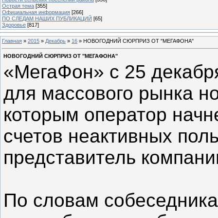
Острая тема
[355]
Официальная информация
[266]
ПО СЛЕДАМ НАШИХ ПУБЛИКАЦИЙ
[65]
Здоровье
[817]
Главная
»
2015
»
Декабрь
»
16
» НОВОГОДНИЙ СЮРПРИЗ ОТ "МЕГАФОНА"
НОВОГОДНИЙ СЮРПРИЗ ОТ "МЕГАФОНА"
«МегаФон» с 25 декабр
для массового рынка н
которым оператор начн
счетов неактивных пол
представитель компани
По словам собеседника 