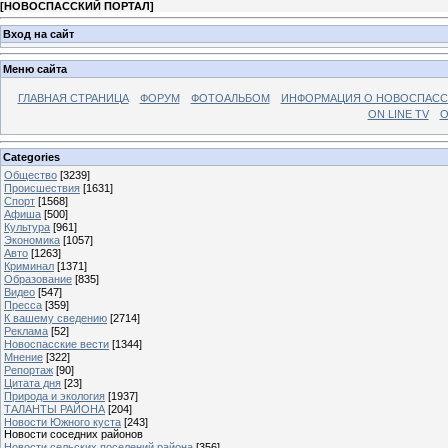
[
НОВОСПАССКИЙ ПОРТАЛ
]
Вход на сайт
Меню сайта
ГЛАВНАЯ СТРАНИЦА
ФОРУМ
ФОТОАЛЬБОМ
ИНФОРМАЦИЯ О НОВОСПАС
ON LINE TV
О
Categories
Общество
[3239]
Происшествия
[1631]
Спорт
[1568]
Афиша
[500]
Культура
[961]
Экономика
[1057]
Авто
[1263]
Криминал
[1371]
Образование
[835]
Видео
[547]
Пресса
[359]
К вашему сведению
[2714]
Реклама
[52]
Новоспасские вести
[1344]
Мнение
[322]
Репортаж
[90]
Цитата дня
[23]
Природа и экология
[1937]
ТАЛАНТЫ РАЙОНА
[204]
Новости Южного куста
[243]
Новости соседних районов
Новости сельских поселений района
[356]