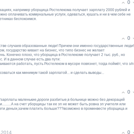
0
изациях, например уборщица Ростелекома получает зарплату 2000 рублей и
жно оплачивать коммунальные услуги, одеваться, кушать и ни в чем себе не
етниках беспокоимся.
0
нстве случаев образованные люди! Причем они именно государственные люди!
том, государство кивает на бизнес, что типо бизнес не желает
чень. Конечно плохо, что уборщица в Ростелекоме получает 2 тыс. руб., но
с. И в данном случае есть два пути:
раиваются работать, пусть Ростелеком в мусоре повязнет, тогда поймёт, что з/п
оваться как минимум такой зарплатой... и сделать выводы...
0
??зарплаты маленькие,дороги разбитые,в больнице можно без декораций
........А на счет уборщицы так ее зп не может быть ровна зп учителя или
а эти деньги,зачем платить больше???возможно в проминвесте уборщица и
0
4.2014