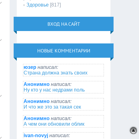
Здоровье
[817]
ВХОД НА САЙТ
НОВЫЕ КОММЕНТАРИИ
юзер
написал:
Страна должна знать своих
Анонимно
написал:
Ну кто у нас недрами поль
Анонимно
написал:
И что же это за такая сек
Анонимно
написал:
А чем они обновили облик
ivan-novyj
написал: