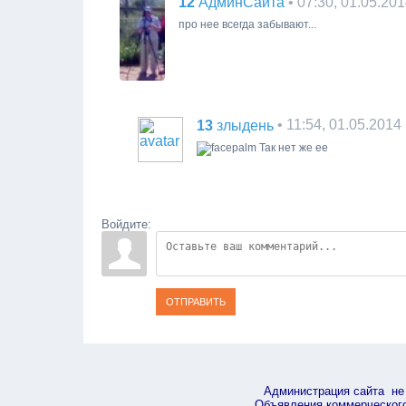
12
• 07:30, 01.05.20
АдминСайта
про нее всегда забывают...
13
• 11:54, 01.05.2014
злыдень
Так нет же ее
Войдите:
ОТПРАВИТЬ
Администрация сайта не 
Объявления коммерческого 