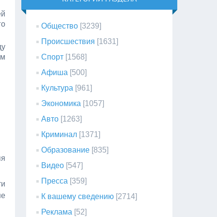
ей
го
Общество
[3239]
Происшествия
[1631]
ду
ом
Спорт
[1568]
Афиша
[500]
Культура
[961]
Экономика
[1057]
Авто
[1263]
Криминал
[1371]
Образование
[835]
яя
Видео
[547]
Пресса
[359]
ти
не
К вашему сведению
[2714]
Реклама
[52]