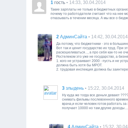
1
• 14:33, 30.04.2014
гость
Такие зарплаты не только в бюджетных орган
почему то работодатели считают что на нее мо
отказывать в течении месяца. А мы все о бюдж
2
• 14:42, 30.04.2014
АдминСайта
Да потому, что бюджетники - это в больши
Вот так и ценит государство их труд. При э
раскошеливаться..., а про себя как-то не о
Ростелеком это уже не государство, а бизне
1. кого не устраивает 2000 - пусть и не уст
должна быть хотя бы МРОТ.
2. трудовая инспекция должна бы заинтерес
3
• 15:22, 30.04.2014
злыдень
Ну куда же тогда все деньги девают ??
снимать фильмы послевоенного времени..
врача,и если человек готов работать з
получает 10000 но там другие доходы....
4
• 15:32, 30.0
АдминСайта