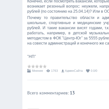
Конечно, если посмотреть вакансии, котор
возникает резонный вопрос: неужели, напр
рублей (по состоянию на 25.04.14)? Или в О
Почему то правительство области и ад
школьные, спортивные и медицинские учр
рублей. И такие вакансии висят годами, т
работать, например, в детской музыкаль
методистом в ФОК "Центр-Юг" за 5555 рубл
на совести администраций и конечного же с
"НП"
Мнение
1763
АдминСайта
0.0
/
0
Всего комментариев
:
13