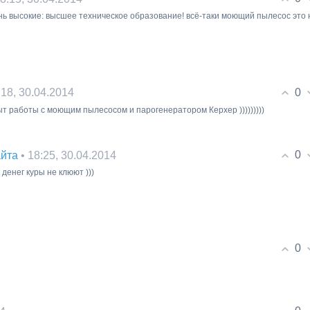
нь высокие: высшее техническое образование! всё-таки моющий пылесос это 
0
:18, 30.04.2014
ыт работы с моющим пылесосом и парогенератором Керхер )))))))))
0
• 18:25, 30.04.2014
йта
ак денег куры не клюют )))
0