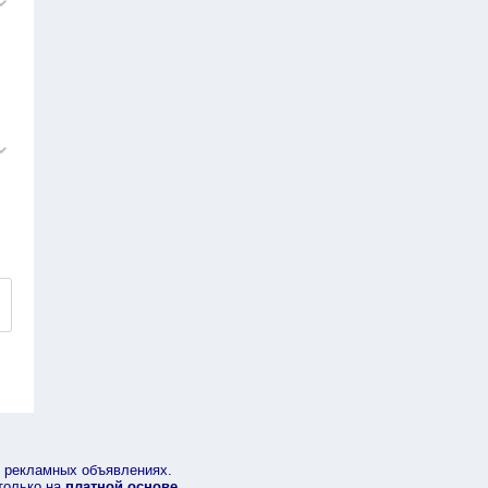
в рекламных объявлениях.
 только на
платной основе