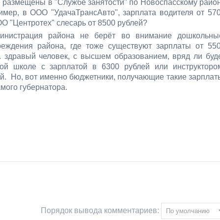
ые размещены в "Службе занятости" по Новоспасскому райо
имер, в ООО "УдачаТрансАвто", зарплата водителя от 57
ОО "Центротех" слесарь от 8500 рублей?
министрация района не берёт во внимание дошкольны
еждения района, где тоже существуют зарплаты от 55
.к. здравый человек, с высшем образованием, вряд ли буд
ной школе с зарплатой в 6300 рублей или инструкторо
ей. Но, вот именно бюджетники, получающие такие зарплат
амого губернатора.
Порядок вывода комментариев: