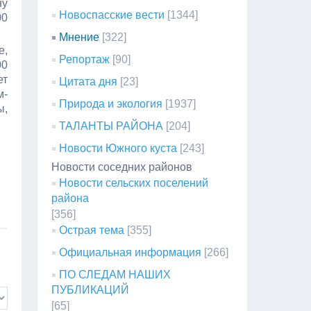
ну
Новоспасские вести
[1344]
00
Мнение
[322]
е,
Репортаж
[90]
00
ет
Цитата дня
[23]
м-
Природа и экология
[1937]
ы,
ТАЛАНТЫ РАЙОНА
[204]
Новости Южного куста
[243]
Новости соседних районов
Новости сельских поселений
района
[356]
Острая тема
[355]
Официальная информация
[266]
ПО СЛЕДАМ НАШИХ
ПУБЛИКАЦИЙ
[65]