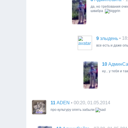
да, но требования оче
швабра
9
• 18
злыдень
все есть и даже оп
10
АдминСа
ну... у тебя и т
11
• 00:20, 01.05.2014
ADEN
про культуру опять забыли