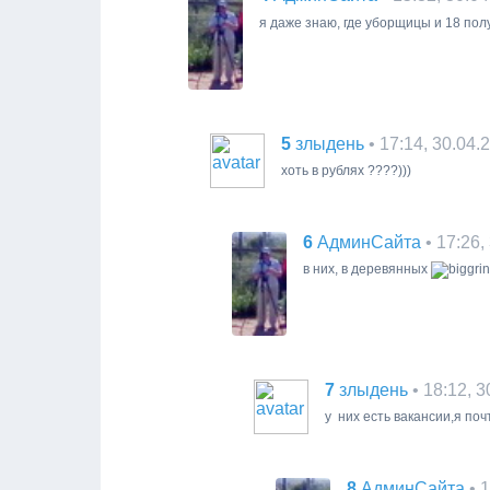
я даже знаю, где уборщицы и 18 по
5
• 17:14, 30.04.
злыдень
хоть в рублях ????)))
6
• 17:26,
АдминСайта
в них, в деревянных
7
• 18:12, 
злыдень
у них есть вакансии,я поч
8
• 
АдминСайта