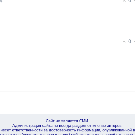
0
14
0
Сайт не является СМИ.
Администрация сайта не всегда разделяет мнение авторов!
несет ответственности за достоверность информации, опубликованной 
характера (реклама товаров и услуг) публикуется на Главной странице